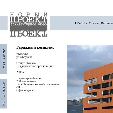
115230 г. Москва, Варшавс
Гаражный комплекс
г.Москва
ул.Обручева
Статус объекта:
Предпроектное предложение
2005 г.
Параметры объекта
750 машиномест
Блок Технического обслуживания
(ТО)
Офис прадаж